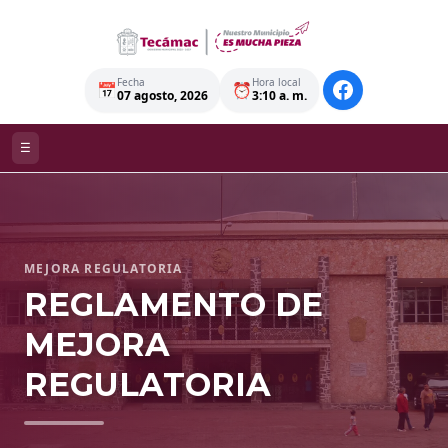
Fecha
Hora local
📅
⏰
07 agosto, 2026
3:10 a. m.
☰
MEJORA REGULATORIA
REGLAMENTO DE
MEJORA
REGULATORIA