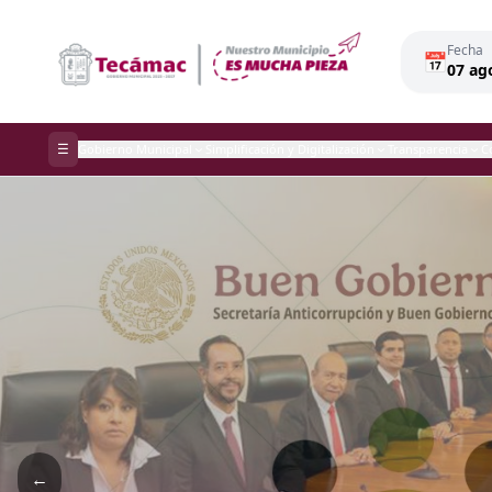
Fecha
📅
07 ag
☰
Gobierno Municipal
Simplificación y Digitalización
Transparencia
C
←