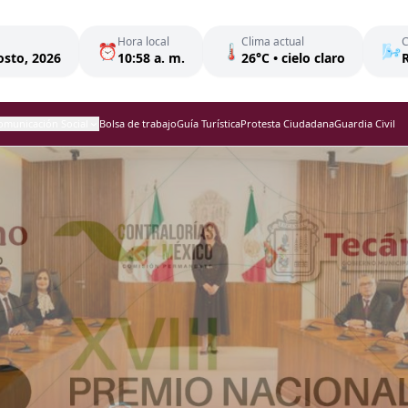
Hora local
Clima actual
C
⏰
🌡️
🌬️
osto, 2026
10:58 a. m.
26°C • cielo claro
R
omunicación Social
Bolsa de trabajo
Guía Turística
Protesta Ciudadana
Guardia Civil