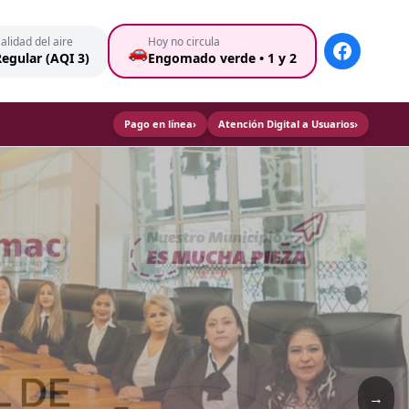
alidad del aire
Hoy no circula
🚗
egular (AQI 3)
Engomado verde • 1 y 2
Pago en línea
›
Atención Digital a Usuarios
›
→